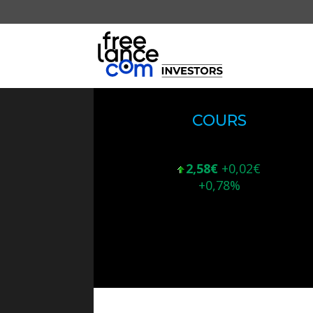
COURS
2,58€
+0,02€
+0,78%