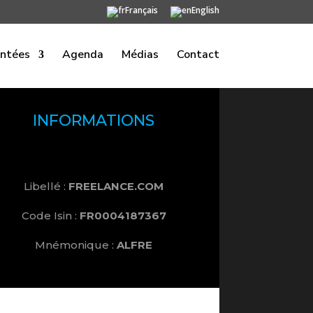
Français
English
entées
Agenda
Médias
Contact
INFORMATIONS
Libellé :
FREELANCE.COM
Code Isin :
FR0004187367
Mnémonique :
ALFRE