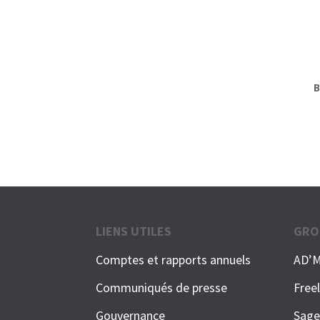
B
LIENS UTILES
GRO
Comptes et rapports annuels
AD’M
Communiqués de presse
Free
Gouvernance
Sag